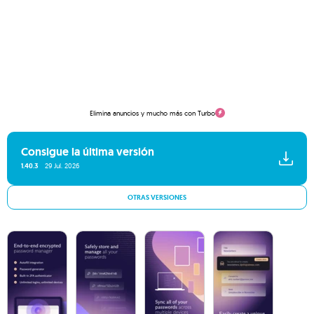
Elimina anuncios y mucho más con Turbo
Consigue la última versión
1.40.3
29 Jul. 2026
OTRAS VERSIONES