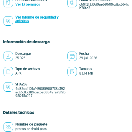
Permisos solicitados
Firma del certificado
Ver 13 permisos
c69121330d0ae68609cdbc664c
b70fe3
Ver informe de seguridad y
antivirus
Información de descarga
Descargas
Fecha
25.023
29 jul. 2026
Tipo de archivo
Tamaño
APK
83.14 MB
SHA256
4d82ed1101af49085908733a392
acb5d13d1f9dac5e58849fa7519b
95045a297
Detalles técnicos
Nombre de paquete
proton.android.pass