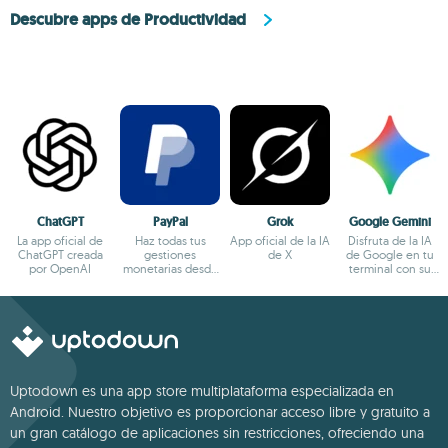
Descubre apps de Productividad
ChatGPT
PayPal
Grok
Google Gemini
La app oficial de
Haz todas tus
App oficial de la IA
Disfruta de la IA
ChatGPT creada
gestiones
de X
de Google en tu
por OpenAI
monetarias desde
terminal con su
el terminal
app oficial
Android
Uptodown es una app store multiplataforma especializada en
Android. Nuestro objetivo es proporcionar acceso libre y gratuito a
un gran catálogo de aplicaciones sin restricciones, ofreciendo una