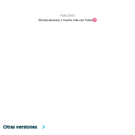
PUBLICIDAD
Elimina anuncios y mucho más con Turbo
Otras versiones