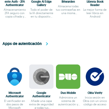
ente Auth - 2FA
Google AI Edge
Bitwarden
Librera: Book
Authenticator
Gallery
Reader
Almacena todas
Almacenamiento
Todo el poder de
tus contraseñas en
La mejor forma de
2FA seguro con
la IA directamente
una misma
leer libros en
copia cifrada y
en tu dispositivo
aplicación
Android
acceso offline
Android
Apps de autenticación
Microsoft
Google
Duo Mobile
Okta Verify
Authenticator
Authenticator
Administra un
Inicia sesión en
El verificador en
Añade una capa
sistema de
Okta con un único
dos pasos de
extra de seguridad
autenticación y
código de acceso
Microsoft
a todas tus
contraseñas