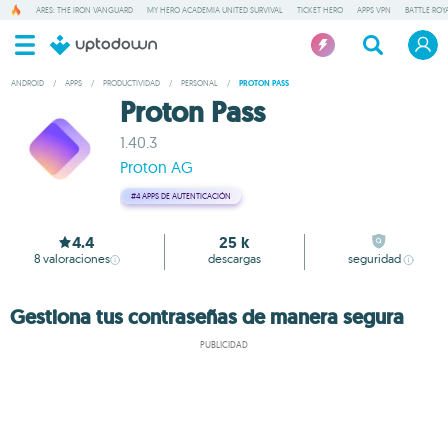
ARES: THE IRON VANGUARD
MY HERO ACADEMIA UNITED SURVIVAL
TICKET HERO
APPS VPN
BATTLE ROY
ANDROID
/
APPS
/
PRODUCTIVIDAD
/
PERSONAL
/
PROTON PASS
Proton Pass
1.40.3
Proton AG
#4
APPS DE AUTENTICACIÓN
4.4
25 k
8
valoraciones
descargas
seguridad
Gestiona tus contraseñas de manera segura
PUBLICIDAD