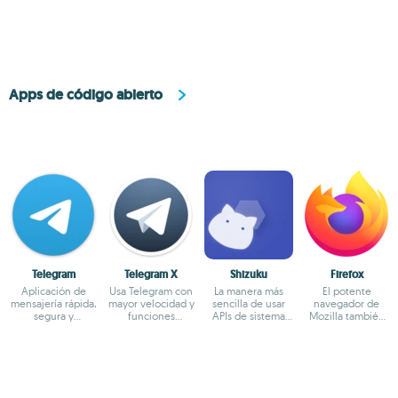
cuentas
seguras
Apps de código abierto
Telegram
Telegram X
Shizuku
Firefox
Aplicación de
Usa Telegram con
La manera más
El potente
mensajería rápida,
mayor velocidad y
sencilla de usar
navegador de
segura y
funciones
APIs de sistema
Mozilla también
multiplataforma
experimentales
directamente
en Android